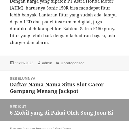
Dengan harga yang dipatok PT Astra Honda Motor
(AHM), harusnya Sonic 150R bisa mendapat fitur
lebih banyak. Lantaran fitur yang sudah ada: lampu
depan LED dan panel instrumen digital, juga
dimiliki oleh kompetitor. Bahkan Satria F150 punya
fitur yang lebih baik dengan kehadiran bagasi, usb
charger dan alarm.
Diposkan
Penulis
Kategori
11/11/2023
admin
Uncategorized
pada
Navigasi
SEBELUMNYA
pos
Daftar Nama Nama Situs Slot Gacor
Pos
Gampang Menang Jackpot
sebelumnya:
BERIKUT
6 Mobil yang di Pakai Oleh Song Joon Ki
Pos
berikutnya:
Dengan bangga bertenaga WordPress