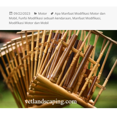
Diposkan
Kategori
Tag
09/22/2023
Motor
Apa Manfaat Modifikasi Motor dan
pada
Mobil
,
Funfsi Modifikasi sebuah kendaraan
,
Manfaat Modifikasi
,
Modifikasi Motor dan Mobil