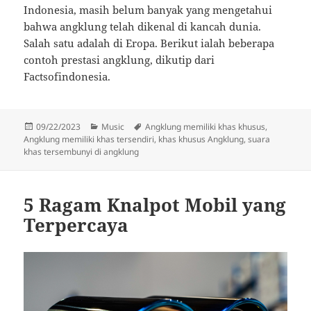
Indonesia, masih belum banyak yang mengetahui
bahwa angklung telah dikenal di kancah dunia.
Salah satu adalah di Eropa. Berikut ialah beberapa
contoh prestasi angklung, dikutip dari
Factsofindonesia.
Diposkan
Kategori
Tag
09/22/2023
Music
Angklung memiliki khas khusus
,
pada
Angklung memiliki khas tersendiri
,
khas khusus Angklung
,
suara
khas tersembunyi di angklung
5 Ragam Knalpot Mobil yang
Terpercaya