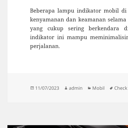
Beberapa lampu indikator mobil di
kenyamanan dan keamanan selama b
yang cukup sering berkendara d
indikator ini mampu meminimalisir
perjalanan.
Diposkan
Penulis
Kategori
Tag
11/07/2023
admin
Mobil
Check
pada