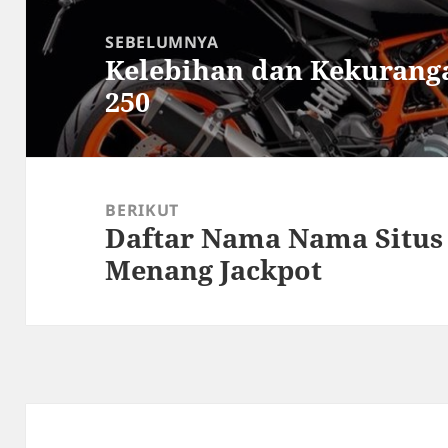
Navigasi
pos
SEBELUMNYA
Kelebihan dan Kekurang
Pos
250
sebelumnya:
BERIKUT
Daftar Nama Nama Situs
Pos
Menang Jackpot
berikutnya: