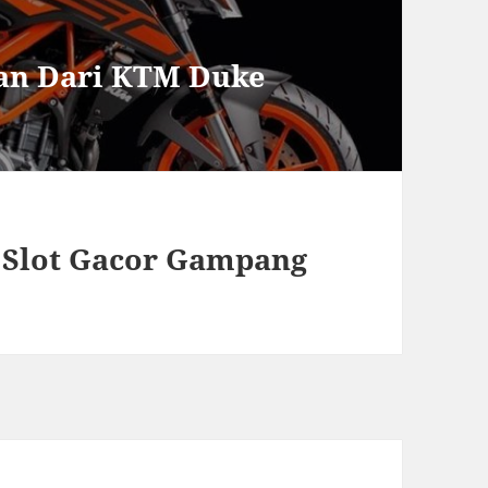
an Dari KTM Duke
 Slot Gacor Gampang