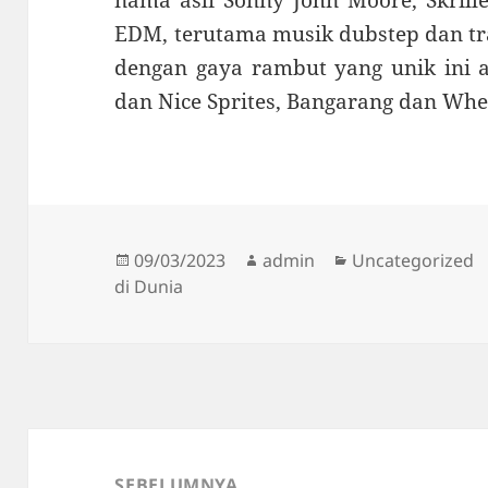
EDM, terutama musik dubstep dan tr
dengan gaya rambut yang unik ini a
dan Nice Sprites, Bangarang dan Wher
Diposkan
Penulis
Kategori
09/03/2023
admin
Uncategorized
pada
di Dunia
Navigasi
pos
SEBELUMNYA